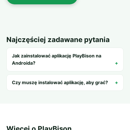
Najczęściej zadawane pytania
Jak zainstalować aplikację PlayBison na
Androida?
Czy muszę instalować aplikację, aby grać?
Więcej o PlayBison