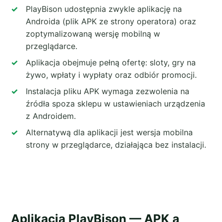
PlayBison udostępnia zwykle aplikację na
Androida (plik APK ze strony operatora) oraz
zoptymalizowaną wersję mobilną w
przeglądarce.
Aplikacja obejmuje pełną ofertę: sloty, gry na
żywo, wpłaty i wypłaty oraz odbiór promocji.
Instalacja pliku APK wymaga zezwolenia na
źródła spoza sklepu w ustawieniach urządzenia
z Androidem.
Alternatywą dla aplikacji jest wersja mobilna
strony w przeglądarce, działająca bez instalacji.
Aplikacja PlayBison — APK a