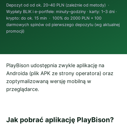
Depozyt od od ok. 20–40 PLN (zależnie od metody) ·
Wypłaty BLIK i e-portfele: minuty–godziny · karty: 1–3 dni ·
krypto: do ok. 15 min · 100% do 2000 PLN + 100
darmowych spinów od pierwszego depozytu (wg aktualnej
promocji)
PlayBison udostępnia zwykle aplikację na
Androida (plik APK ze strony operatora) oraz
zoptymalizowaną wersję mobilną w
przeglądarce.
Jak pobrać aplikację PlayBison?