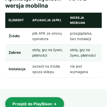
wersja mobilna
WERSJA
ELEMENT
APLIKACJA (APK)
MOBILNA
plik APK ze strony
przeglądarka,
Źródło
operatora
bez instalacji
sloty, gry na żywo,
sloty, gry na
Zakres
płatności
żywo, płatności
zezwól na źródła
nie jest
Instalacja
spoza sklepu
wymagana
Przejdź do PlayBison →